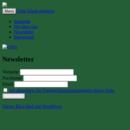
Zum Inhalt springen
Menü
Elektromobilität und erneuerbare
e³Wö
Startseite
Energien in Wölbling
Wir über uns
Newsletter
Impressum
Newsletter
Vorname
Nachname
Email
Ich akzeptiere die Datenschutzbestimmungen dieser Seite.
Dieses Blog läuft mit WordPress